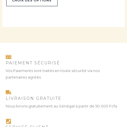
CHOIX DES OPTIONS
page
du
produit
PAIEMENT SÉCURISÉ
Vos Paiements sont traités en toute sécurité via nos
partenaires agréés
LIVRAISON GRATUITE
Nous livrons gratuitement au Sénégal à partir de 50 000 Fcfa