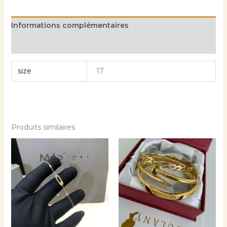
Informations complémentaires
Avis (0)
size
17
Produits similaires
Ce
prod
a
plusi
varia
Les
opti
peuv