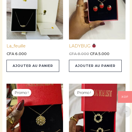
CFA 8.000.
CFA 5.000.
La_feuille
LADYBUG
CFA
6.000
CFA
8.000
CFA
5.000
AJOUTER AU PANIER
AJOUTER AU PANIER
Le
Le
Le
Le
prix
prix
prix
prix
Promo !
Promo !
initial
actuel
initial
actuel
XOF
était :
est :
était :
est :
CFA 12.000.
CFA 9.950.
CFA 12.000.
CFA 11.500.