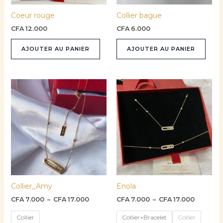
Coeur rouge
Collier bague
CFA
12.000
CFA
6.000
AJOUTER AU PANIER
AJOUTER AU PANIER
Plage
Plage
Ce
Ce
de
de
produit
prod
prix :
prix :
CFA 7.000
a
CFA 7.0
a
à
à
plusieurs
plusi
CFA 17.000
CFA 17.0
variations.
varia
Les
Les
options
opti
peuvent
peuv
être
être
Collier_Amy
Enola
choisies
choi
sur
sur
CFA
7.000
–
CFA
17.000
CFA
7.000
–
CFA
17.000
la
la
Collier
Collier+Bracelet
Collier
page
pag