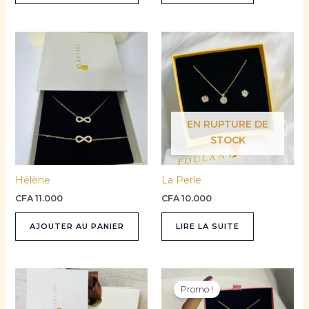
EN RUPTURE DE
STOCK
Hélène
La Perle
CFA
11.000
CFA
10.000
AJOUTER AU PANIER
LIRE LA SUITE
Le
Le
prix
prix
Promo !
initial
actuel
était :
est :