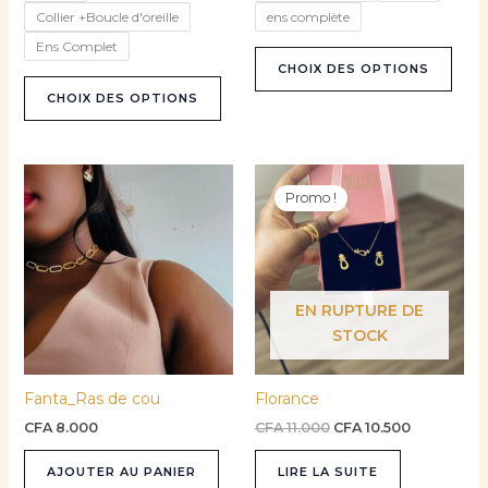
Collier +Boucle d'oreille
ens complète
du
du
produit
prod
Ens Complet
CHOIX DES OPTIONS
CHOIX DES OPTIONS
Le
Le
prix
prix
Promo !
initial
actuel
était :
est :
CFA 11.000.
CFA 10.500
EN RUPTURE DE
STOCK
Fanta_Ras de cou
Florance
CFA
8.000
CFA
11.000
CFA
10.500
AJOUTER AU PANIER
LIRE LA SUITE