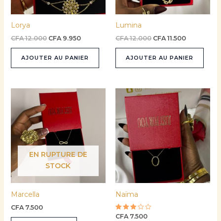
Lorya
Lumina
CFA
12.000
CFA
9.950
CFA
12.000
CFA
11.500
AJOUTER AU PANIER
AJOUTER AU PANIER
EN RUPTURE DE
STOCK
Marcella
Naïma
CFA
7.500
CFA
7.500
Note