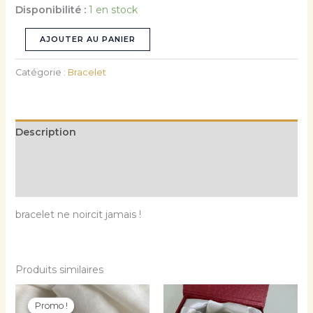
Disponibilité :
1 en stock
AJOUTER AU PANIER
Catégorie :
Bracelet
Description
Informations complémentaires
Avis (0)
bracelet ne noircit jamais !
Produits similaires
Le
Le
Ce
Ce
prix
prix
Promo !
Promo !
produit
prod
initial
actuel