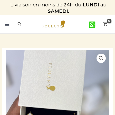
Aller
Livraison en moins de 24H du
LUNDI
au
au
SAMEDI.
contenu
Rechercher
quantité
de
Bracelet_Isabella