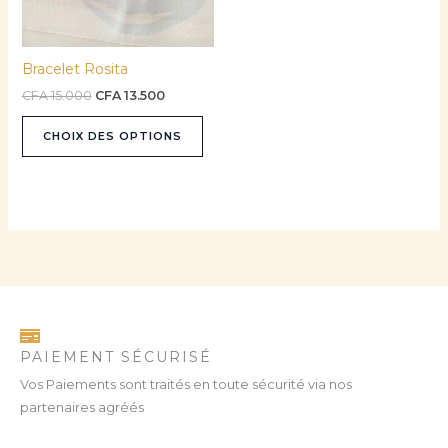
options
peuvent
être
Bracelet Rosita
choisies
sur
CFA
15.000
CFA
13.500
la
CHOIX DES OPTIONS
page
du
produit
PAIEMENT SÉCURISÉ
Vos Paiements sont traités en toute sécurité via nos
partenaires agréés