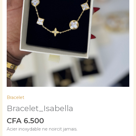
Bracelet
Bracelet_Isabella
CFA
6.500
Acier inoxydable ne noircit jamais.