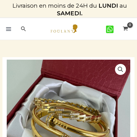
Aller
Livraison en moins de 24H du
LUNDI
au
au
SAMEDI.
contenu
Rechercher
quantité
de
Bracelet_Glorias