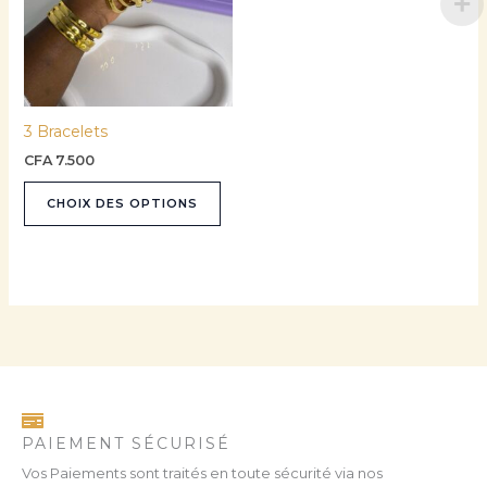
variations.
Les
options
peuvent
être
3 Bracelets
choisies
sur
CFA
7.500
la
CHOIX DES OPTIONS
page
du
produit
PAIEMENT SÉCURISÉ
Vos Paiements sont traités en toute sécurité via nos