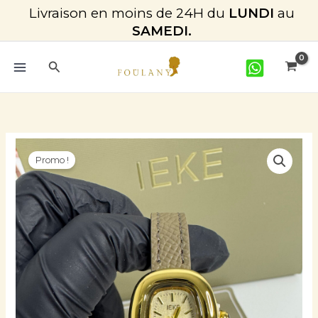
Aller
Livraison en moins de 24H du
LUNDI
au
au
SAMEDI.
contenu
Rechercher
Le
Le
quantité
prix
prix
Promo !
de
initial
actuel
IEKE
était :
est :
_2
CFA 17.000.
CFA 15.000.