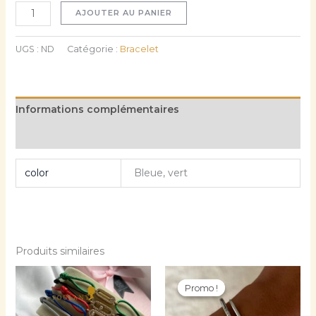
AJOUTER AU PANIER
UGS :
ND
Catégorie :
Bracelet
Informations complémentaires
Avis (0)
color
Bleue, vert
Produits similaires
Le
Le
Ce
Ce
prix
prix
Promo !
Promo !
produit
prod
initial
actuel
a
était :
est :
a
CFA 10.000.
CFA 8.000.