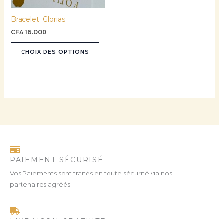
être
Bracelet_Glorias
choisies
sur
CFA
16.000
la
CHOIX DES OPTIONS
page
du
produit
PAIEMENT SÉCURISÉ
Vos Paiements sont traités en toute sécurité via nos
partenaires agréés