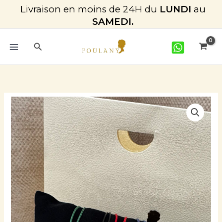
Aller
Livraison en moins de 24H du
LUNDI
au
au
SAMEDI.
contenu
Rechercher
quantité
de
Bracelet_Cordon_menottes