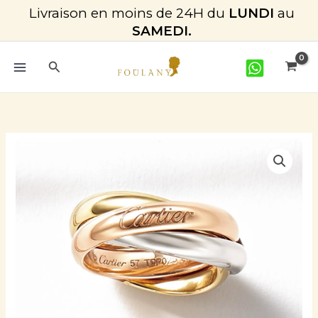
Aller
Livraison en moins de 24H du
LUNDI
au
au
SAMEDI.
contenu
Rechercher
quantité
de
Bague_TY