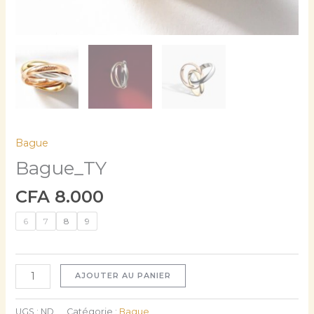
Bague
Bague_TY
CFA
8.000
6
7
8
9
AJOUTER AU PANIER
UGS :
ND
Catégorie :
Bague