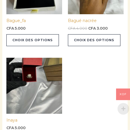
options
opti
peuvent
peuv
être
être
Bague_fa
Bagué nacrée
choisies
choi
sur
sur
CFA
5.000
CFA
4.000
CFA
3.000
la
la
CHOIX DES OPTIONS
CHOIX DES OPTIONS
page
pag
du
du
produit
prod
Ce
produit
a
plusieurs
variations.
Les
XOF
options
peuvent
être
Inaya
choisies
sur
CFA
5.000