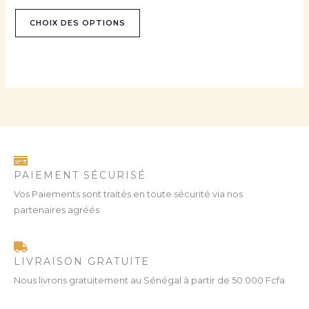
la
CHOIX DES OPTIONS
page
du
produit
PAIEMENT SÉCURISÉ
Vos Paiements sont traités en toute sécurité via nos
partenaires agréés
LIVRAISON GRATUITE
Nous livrons gratuitement au Sénégal à partir de 50 000 Fcfa