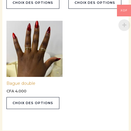
CHOIX DES OPTIONS
CHOIX DES OPTIONS
page
pag
du
du
XOF
produit
prod
Ce
produit
a
plusieurs
variations.
Les
options
peuvent
être
Bague double
choisies
sur
CFA
4.000
la
CHOIX DES OPTIONS
page
du
produit