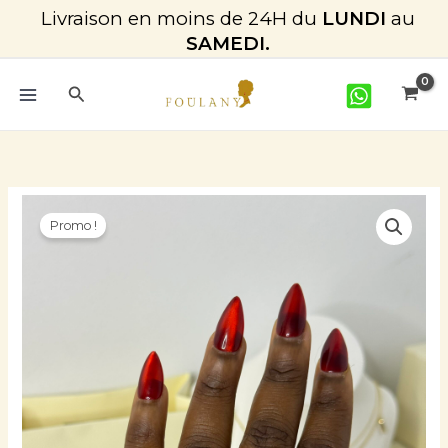
Aller
Livraison en moins de 24H du
LUNDI
au
au
SAMEDI.
contenu
Rechercher
Le
Le
quantité
prix
prix
Promo !
de
initial
actuel
Bague
était :
est :
trio
CFA 5.000.
CFA 4.000.