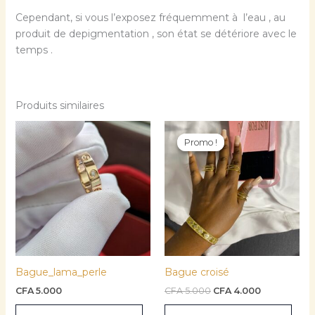
Cependant, si vous l’exposez fréquemment à l’eau , au
produit de depigmentation , son état se détériore avec le
temps .
Produits similaires
Le
Le
Ce
Ce
prix
prix
Promo !
Promo !
produit
prod
initial
actuel
a
était :
est :
a
CFA 5.000.
CFA 4.000.
plusieurs
plusi
variations.
varia
Les
Les
options
opti
peuvent
peuv
être
être
Bague_lama_perle
Bague croisé
choisies
choi
sur
sur
CFA
5.000
CFA
5.000
CFA
4.000
la
la