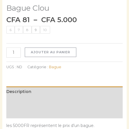
Bague Clou
CFA
81
–
CFA
5.000
6
7
8
9
10
AJOUTER AU PANIER
UGS :
ND
Catégorie :
Bague
Description
Informations complémentaires
Avis (0)
les 5000FR représentent le prix d’un bague.