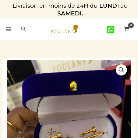
Aller
Livraison en moins de 24H du
LUNDI
au
au
SAMEDI.
contenu
Rechercher
Plage
quantité
de
de
prix :
Bague
CFA 81
Clou
à
CFA 5.000