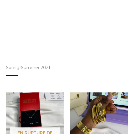
Spring-Summer 2021
Ce
prod
a
plusi
varia
Les
EN RUPTURE DE