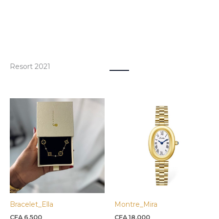
Resort 2021
Ce
produit
a
plusieurs
variations.
Les
options
peuvent
être
Bracelet_Ella
Montre_Mira
choisies
sur
CFA
6.500
CFA
18.000