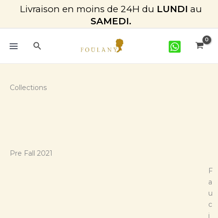
Aller
Livraison en moins de 24H du
LUNDI
au
au
SAMEDI.
contenu
Rechercher
Collections
Pre Fall 2021
F
a
u
c
i