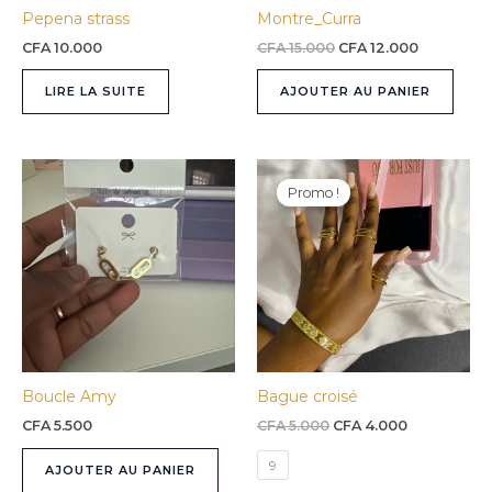
Pepena strass
Montre_Curra
CFA
10.000
CFA
15.000
CFA
12.000
LIRE LA SUITE
AJOUTER AU PANIER
Le
Le
Ce
prix
prix
Promo !
prod
initial
actuel
était :
est :
a
CFA 5.000.
CFA 4.000.
plusi
varia
Les
opti
peuv
être
Boucle Amy
Bague croisé
choi
sur
CFA
5.500
CFA
5.000
CFA
4.000
la
9
AJOUTER AU PANIER
pag