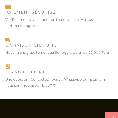
PAIEMENT SÉCURISÉ
Vos Paiements sont traités en toute sécurité via nos
partenaires agréés
LIVRAISON GRATUITE
Nous livrons gratuitement au Sénégal à partir de 50 000 Fcfa
SERVICE CLIENT
Une question? Contactez nous via WhatsApp ou Instagram,
nous sommes disponibles 7j/7.
XOF