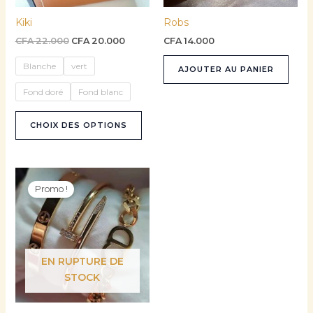
être
Kiki
Robs
choisies
sur
CFA
22.000
CFA
20.000
CFA
14.000
la
Blanche
vert
AJOUTER AU PANIER
page
du
Fond doré
Fond blanc
produit
CHOIX DES OPTIONS
Le
Le
prix
prix
Promo !
initial
actuel
était :
est :
CFA 15.000.
CFA 13.500.
EN RUPTURE DE
STOCK