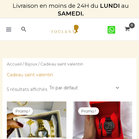
Aller
Livraison en moins de 24H du
LUNDI
au
au
SAMEDI.
contenu
Rechercher
Accueil
/
Bijoux
/ Cadeau saint valentin
Cadeau saint valentin
5 résultats affichés
Le
Le
Le
Le
Ce
prix
prix
prix
prix
Promo !
Promo !
produit
initial
actuel
initial
actuel
était :
est :
a
était :
est :
CFA 24.500.
CFA 22.000.
CFA 15.000.
CFA 14.00
plusieurs
variations.