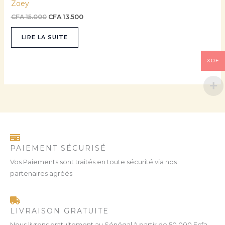
Zoey
CFA
15.000
CFA
13.500
LIRE LA SUITE
XOF
PAIEMENT SÉCURISÉ
Vos Paiements sont traités en toute sécurité via nos
partenaires agréés
LIVRAISON GRATUITE
Nous livrons gratuitement au Sénégal à partir de 50 000 Fcfa